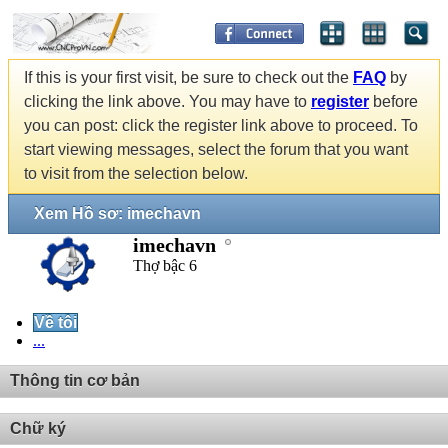
If this is your first visit, be sure to check out the
FAQ
by
clicking the link above. You may have to
register
before
you can post: click the register link above to proceed. To
start viewing messages, select the forum that you want
to visit from the selection below.
Xem Hồ sơ: imechavn
imechavn
Thợ bậc 6
Về tôi
...
Thông tin cơ bản
Chữ ký