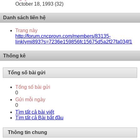
October 18, 1993 (32)
Danh sách liên hệ
Trang này
http://forum.cncprovn.com/members/83135-
linklymi893?s=7236e159856fc15675d5a2f27fa034f1
Thống kê
Tổng số bài gửi
Tổng số bài gửi
0
Gửi mỗi ngày
0
Tìm tất cả bài viết
Tìm tất cả Bài bắt đầu
Thông tin chung