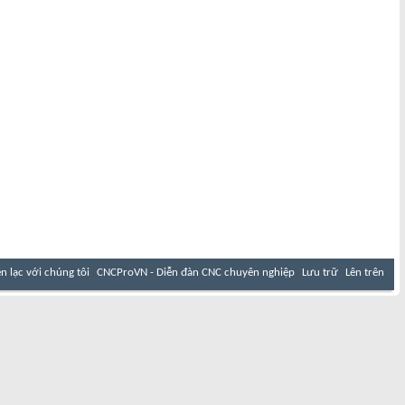
ên lạc với chúng tôi
CNCProVN - Diễn đàn CNC chuyên nghiệp
Lưu trữ
Lên trên