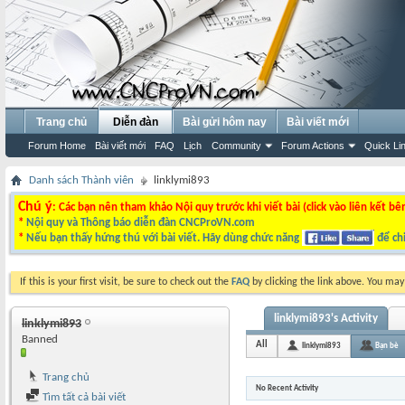
Trang chủ
Diễn đàn
Bài gửi hôm nay
Bài viết mới
Forum Home
Bài viết mới
FAQ
Lịch
Community
Forum Actions
Quick Li
Danh sách Thành viên
linklymi893
Chú ý
: Các bạn nên tham khảo Nội quy trước khi viết bài (click vào liên kết bê
*
Nội quy và Thông báo diễn đàn CNCProVN.com
*
Nếu bạn thấy hứng thú với bài viết. Hãy dùng chức năng
để chi
If this is your first visit, be sure to check out the
FAQ
by clicking the link above. You ma
linklymi893's Activity
linklymi893
Banned
All
linklymi893
Bạn bè
Trang chủ
No Recent Activity
Tìm tất cả bài viết