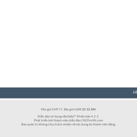
Li
Múi giờ GMT +7. Bây giờ là
09:32:32 AM
.
Diễn đàn sử dụng vBulletin® Phiên bản 4.2.3.
Phát triển bởi thành viên diễn đàn CNCProVN.com
Ban quản trị không chịu trách nhiệm về nội dung do thành viên đăng.