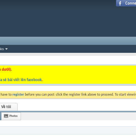
nks
n dưới).
a sẻ bài viết lên facebook
.
y have to
register
before you can post: click the register link above to proceed. To start view
Về tôi
Photos