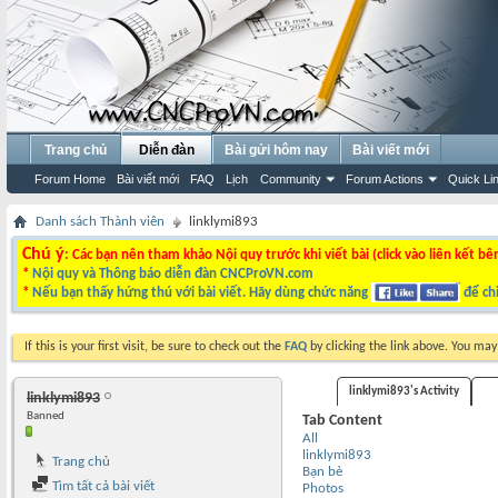
Trang chủ
Diễn đàn
Bài gửi hôm nay
Bài viết mới
Forum Home
Bài viết mới
FAQ
Lịch
Community
Forum Actions
Quick Li
Danh sách Thành viên
linklymi893
Chú ý
: Các bạn nên tham khảo Nội quy trước khi viết bài (click vào liên kết bê
*
Nội quy và Thông báo diễn đàn CNCProVN.com
*
Nếu bạn thấy hứng thú với bài viết. Hãy dùng chức năng
để chi
If this is your first visit, be sure to check out the
FAQ
by clicking the link above. You ma
linklymi893's Activity
linklymi893
Banned
Tab Content
All
linklymi893
Trang chủ
Bạn bè
Tìm tất cả bài viết
Photos