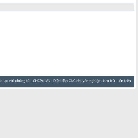
ên lạc với chúng tôi
CNCProVN - Diễn đàn CNC chuyên nghiệp
Lưu trữ
Lên trên