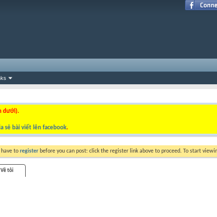
nks
n dưới).
a sẻ bài viết lên facebook
.
y have to
register
before you can post: click the register link above to proceed. To start view
Về tôi