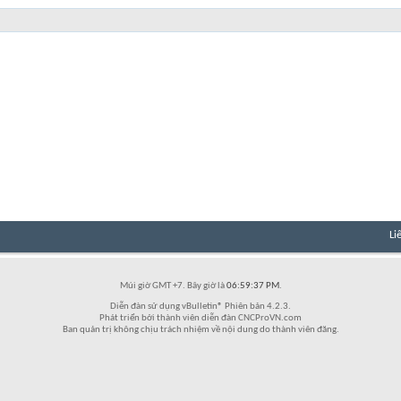
Li
Múi giờ GMT +7. Bây giờ là
06:59:37 PM
.
Diễn đàn sử dụng vBulletin® Phiên bản 4.2.3.
Phát triển bởi thành viên diễn đàn CNCProVN.com
Ban quản trị không chịu trách nhiệm về nội dung do thành viên đăng.