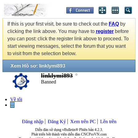
If this is your first visit, be sure to check out the
FAQ
by
clicking the link above. You may have to
register
before
you can post: click the register link above to proceed. To
start viewing messages, select the forum that you want
to visit from the selection below.
Xem Hồ sơ: linklymi893
linklymi893
Banned
Về tôi
...
Đăng nhập
Đăng Ký
Xem trên PC
Lên trên
Diễn đàn sử dụng vBulletin® Phiên bản 4.2.3.
Phát triển bởi thành viên diễn đàn CNCProVN.com