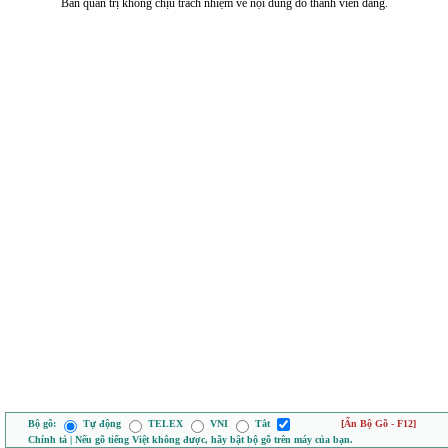
Ban quản trị không chịu trách nhiệm về nội dung do thành viên đăng.
Bộ gõ:
Tự động
TELEX
VNI
Tắt
[Ẩn Bộ Gõ - F12]
Chính tả | Nếu gõ tiếng Việt không được, hãy bật bộ gõ trên máy của bạn.