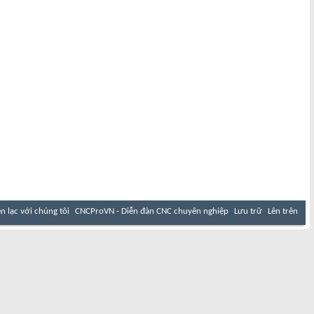
ên lạc với chúng tôi
CNCProVN - Diễn đàn CNC chuyên nghiệp
Lưu trữ
Lên trên