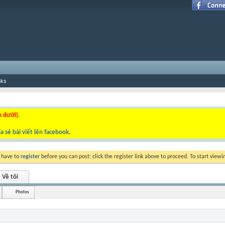
nks
n dưới).
a sẻ bài viết lên facebook
.
y have to
register
before you can post: click the register link above to proceed. To start view
Về tôi
Photos