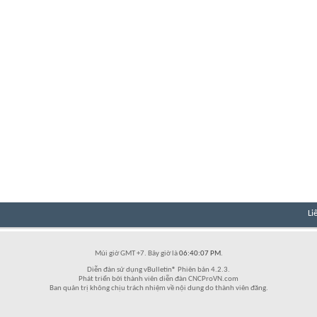
Li
Múi giờ GMT +7. Bây giờ là
06:40:07 PM
.
Diễn đàn sử dụng vBulletin® Phiên bản 4.2.3.
Phát triển bởi thành viên diễn đàn CNCProVN.com
Ban quản trị không chịu trách nhiệm về nội dung do thành viên đăng.