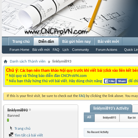
Trang chủ
Diễn đàn
Bài gửi hôm nay
Bài viết mới
Forum Home
Bài viết mới
FAQ
Lịch
Community
Forum Actions
Quick Li
Danh sách Thành viên
linklymi893
Chú ý
: Các bạn nên tham khảo Nội quy trước khi viết bài (click vào liên kết bê
*
Nội quy và Thông báo diễn đàn CNCProVN.com
*
Nếu bạn thấy hứng thú với bài viết. Hãy dùng chức năng
để chi
If this is your first visit, be sure to check out the
FAQ
by clicking the link above. You ma
linklymi893's Activity
linklymi893
Banned
All
linklymi893
Bạn bè
Trang chủ
No Recent Activity
Tìm tất cả bài viết