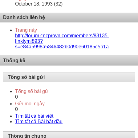
October 18, 1993 (32)
Danh sách liên hệ
Trang này
http://forum.cncprovn.com/members/83135-
linklymi893?
s=e84a5998a5346482b0d90e60185c5b1a
Thống kê
Tổng số bài gửi
Tổng số bài gửi
0
Gửi mỗi ngày
0
Tìm tất cả bài viết
Tìm tất cả Bài bắt đầu
Thông tin chung