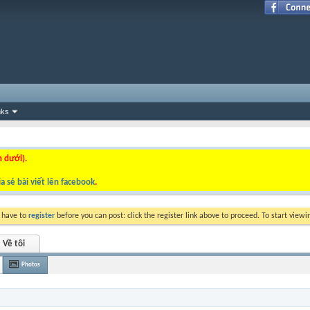
nks
n dưới).
a sẻ bài viết lên facebook
.
y have to
register
before you can post: click the register link above to proceed. To start view
Về tôi
Photos