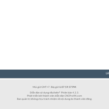
Li
Múi giờ GMT +7. Bây giờ là
07:59:37 PM
.
Diễn đàn sử dụng vBulletin® Phiên bản 4.2.3.
Phát triển bởi thành viên diễn đàn CNCProVN.com
Ban quản trị không chịu trách nhiệm về nội dung do thành viên đăng.