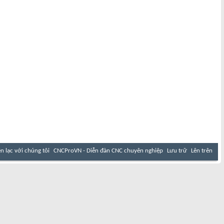
ên lạc với chúng tôi
CNCProVN - Diễn đàn CNC chuyên nghiệp
Lưu trữ
Lên trên