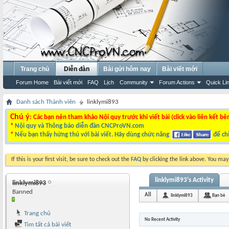
Trang chủ
Diễn đàn
Bài gửi hôm nay
Bài viết mới
Forum Home
Bài viết mới
FAQ
Lịch
Community
Forum Actions
Quick Li
Danh sách Thành viên
linklymi893
Chú ý
: Các bạn nên tham khảo Nội quy trước khi viết bài (click vào liên kết bê
*
Nội quy và Thông báo diễn đàn CNCProVN.com
*
Nếu bạn thấy hứng thú với bài viết. Hãy dùng chức năng
để chi
If this is your first visit, be sure to check out the
FAQ
by clicking the link above. You ma
linklymi893's Activity
linklymi893
Banned
All
linklymi893
Bạn bè
Trang chủ
No Recent Activity
Tìm tất cả bài viết