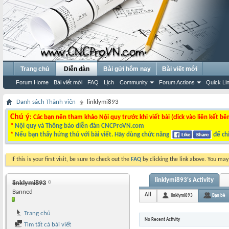
Trang chủ
Diễn đàn
Bài gửi hôm nay
Bài viết mới
Forum Home
Bài viết mới
FAQ
Lịch
Community
Forum Actions
Quick Li
Danh sách Thành viên
linklymi893
Chú ý
: Các bạn nên tham khảo Nội quy trước khi viết bài (click vào liên kết bê
*
Nội quy và Thông báo diễn đàn CNCProVN.com
*
Nếu bạn thấy hứng thú với bài viết. Hãy dùng chức năng
để chi
If this is your first visit, be sure to check out the
FAQ
by clicking the link above. You ma
linklymi893's Activity
linklymi893
Banned
All
linklymi893
Bạn bè
Trang chủ
No Recent Activity
Tìm tất cả bài viết