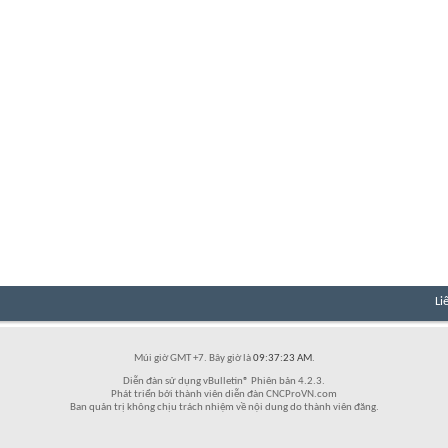
Li
Múi giờ GMT +7. Bây giờ là
09:37:23 AM
.
Diễn đàn sử dụng vBulletin® Phiên bản 4.2.3.
Phát triển bởi thành viên diễn đàn CNCProVN.com
Ban quản trị không chịu trách nhiệm về nội dung do thành viên đăng.