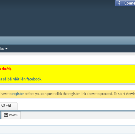
nks
n dưới).
a sẻ bài viết lên facebook
.
y have to
register
before you can post: click the register link above to proceed. To start view
Về tôi
Photos