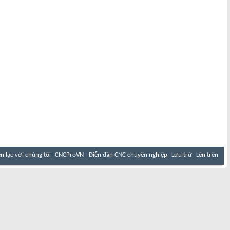
ên lạc với chúng tôi
CNCProVN - Diễn đàn CNC chuyên nghiệp
Lưu trữ
Lên trên