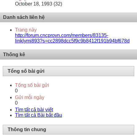
October 18, 1993 (32)
Danh sách liên hệ
Trang này
http://forum.cncprovn.com/members/83135-
linklymi893?s=cc2898dcc5f9c9b8412f191b94bf678d
Thống kê
Tổng số bài gửi
Tổng số bài gửi
0
Gửi mỗi ngày
0
Tìm tất cả bài viết
Tìm tất cả Bài bắt đầu
Thông tin chung