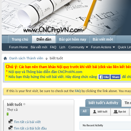
Trang chủ
Diễn đàn
Bài gửi hôm nay
Bài viết mới
Forum Home
Bài viết mới
FAQ
Lịch
Community
Forum Actions
Quick Li
Danh sách Thành viên
biết tuốt
Chú ý
: Các bạn nên tham khảo Nội quy trước khi viết bài (click vào liên kết bê
*
Nội quy và Thông báo diễn đàn CNCProVN.com
*
Nếu bạn thấy hứng thú với bài viết. Hãy dùng chức năng
để chi
If this is your first visit, be sure to check out the
FAQ
by clicking the link above. You ma
biết tuốt's Activity
Tin
biết tuốt
Thợ cả
All
biết tuốt
Bạn bè
Tìm tất cả bài viết
No Recent Activity
Tìm tất cả Bài bắt đầu