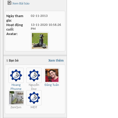
Xem Bài báo
Ngày tham
02-11-2013
gia
Hoạt động
13-11-2020
10:56:26
PM
cuối
Avatar
5
Bạn bè
Xem thêm
Hoang
Nguyễn
Đăng Tuấn
Phuong
Duy
Phương
ZenQvn
MDT