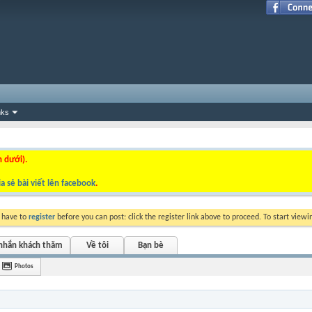
nks
n dưới).
a sẻ bài viết lên facebook
.
y have to
register
before you can post: click the register link above to proceed. To start view
 nhắn khách thăm
Về tôi
Bạn bè
Photos