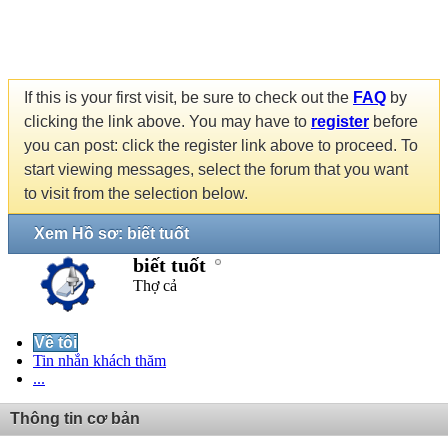
If this is your first visit, be sure to check out the
FAQ
by
clicking the link above. You may have to
register
before
you can post: click the register link above to proceed. To
start viewing messages, select the forum that you want
to visit from the selection below.
Xem Hồ sơ: biết tuốt
biết tuốt
Thợ cả
Về tôi
Tin nhắn khách thăm
...
Thông tin cơ bản