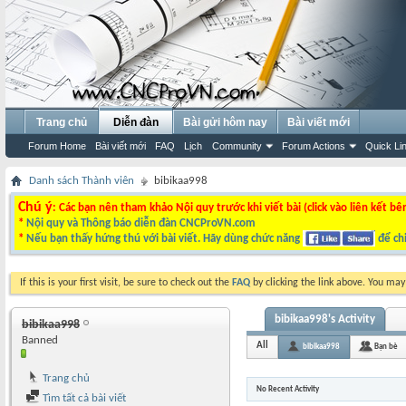
Trang chủ
Diễn đàn
Bài gửi hôm nay
Bài viết mới
Forum Home
Bài viết mới
FAQ
Lịch
Community
Forum Actions
Quick Li
Danh sách Thành viên
bibikaa998
Chú ý
: Các bạn nên tham khảo Nội quy trước khi viết bài (click vào liên kết bê
*
Nội quy và Thông báo diễn đàn CNCProVN.com
*
Nếu bạn thấy hứng thú với bài viết. Hãy dùng chức năng
để chi
If this is your first visit, be sure to check out the
FAQ
by clicking the link above. You ma
bibikaa998's Activity
bibikaa998
Banned
All
bibikaa998
Bạn bè
Trang chủ
No Recent Activity
Tìm tất cả bài viết