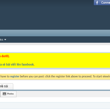
nks
n dưới).
a sẻ bài viết lên facebook
.
y have to
register
before you can post: click the register link above to proceed. To start view
Về tôi
Photos