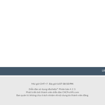
Li
Múi giờ GMT +7. Bây giờ là
07:58:50 PM
.
Diễn đàn sử dụng vBulletin® Phiên bản 4.2.3.
Phát triển bởi thành viên diễn đàn CNCProVN.com
Ban quản trị không chịu trách nhiệm về nội dung do thành viên đăng.