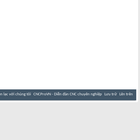
ên lạc với chúng tôi
CNCProVN - Diễn đàn CNC chuyên nghiệp
Lưu trữ
Lên trên