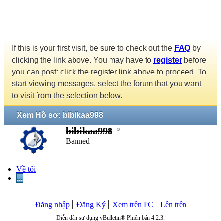
If this is your first visit, be sure to check out the
FAQ
by
clicking the link above. You may have to
register
before
you can post: click the register link above to proceed. To
start viewing messages, select the forum that you want
to visit from the selection below.
Xem Hồ sơ: bibikaa998
bibikaa998
Banned
Về tôi
...
Đăng nhập
Đăng Ký
Xem trên PC
Lên trên
Diễn đàn sử dụng vBulletin® Phiên bản 4.2.3.