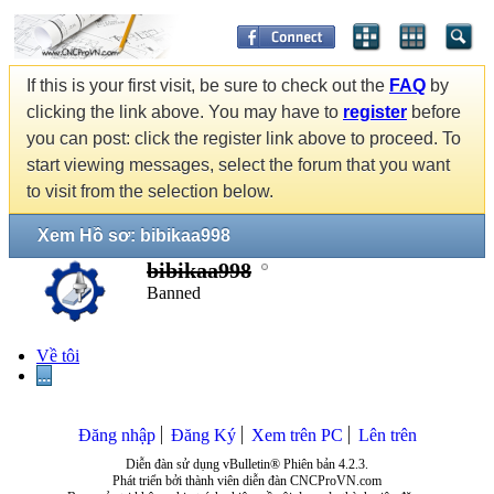
If this is your first visit, be sure to check out the
FAQ
by
clicking the link above. You may have to
register
before
you can post: click the register link above to proceed. To
start viewing messages, select the forum that you want
to visit from the selection below.
Xem Hồ sơ: bibikaa998
bibikaa998
Banned
Về tôi
...
Đăng nhập
Đăng Ký
Xem trên PC
Lên trên
Diễn đàn sử dụng vBulletin® Phiên bản 4.2.3.
Phát triển bởi thành viên diễn đàn CNCProVN.com