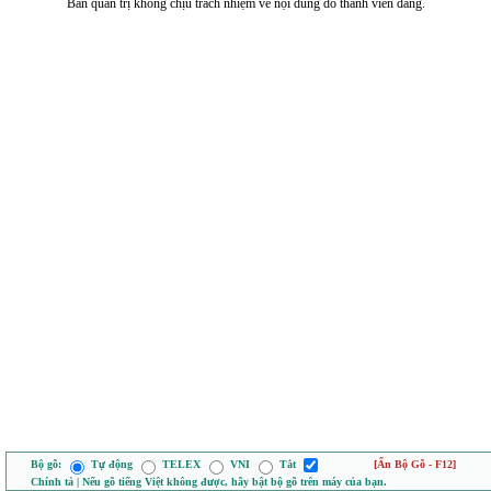
Ban quản trị không chịu trách nhiệm về nội dung do thành viên đăng.
Bộ gõ:
Tự động
TELEX
VNI
Tắt
[Ẩn Bộ Gõ - F12]
Chính tả | Nếu gõ tiếng Việt không được, hãy bật bộ gõ trên máy của bạn.