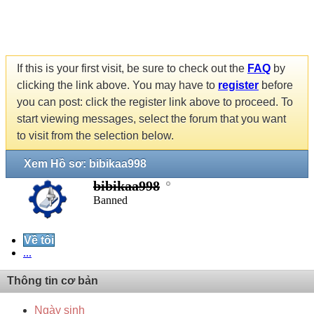
If this is your first visit, be sure to check out the
FAQ
by
clicking the link above. You may have to
register
before
you can post: click the register link above to proceed. To
start viewing messages, select the forum that you want
to visit from the selection below.
Xem Hồ sơ: bibikaa998
bibikaa998
Banned
Về tôi
...
Thông tin cơ bản
Ngày sinh