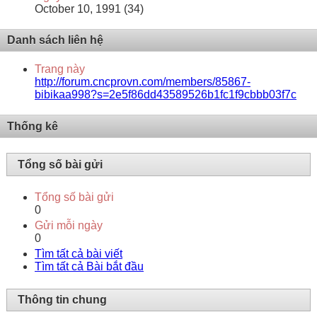
October 10, 1991 (34)
Danh sách liên hệ
Trang này
http://forum.cncprovn.com/members/85867-
bibikaa998?s=2e5f86dd43589526b1fc1f9cbbb03f7c
Thống kê
Tổng số bài gửi
Tổng số bài gửi
0
Gửi mỗi ngày
0
Tìm tất cả bài viết
Tìm tất cả Bài bắt đầu
Thông tin chung