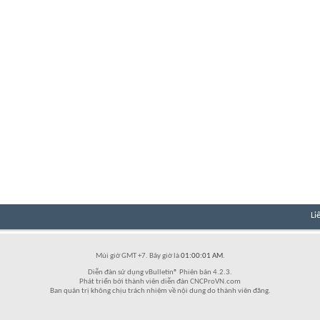
Li
Múi giờ GMT +7. Bây giờ là
01:00:01 AM
.
Diễn đàn sử dụng vBulletin® Phiên bản 4.2.3.
Phát triển bởi thành viên diễn đàn CNCProVN.com
Ban quản trị không chịu trách nhiệm về nội dung do thành viên đăng.