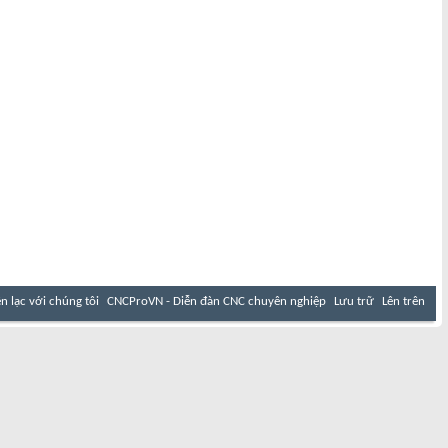
ên lạc với chúng tôi
CNCProVN - Diễn đàn CNC chuyên nghiệp
Lưu trữ
Lên trên