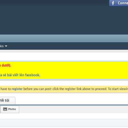
nks
n dưới).
a sẻ bài viết lên facebook
.
y have to
register
before you can post: click the register link above to proceed. To start view
Về tôi
Photos