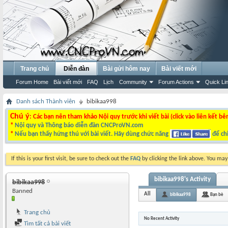
Trang chủ
Diễn đàn
Bài gửi hôm nay
Bài viết mới
Forum Home
Bài viết mới
FAQ
Lịch
Community
Forum Actions
Quick Li
Danh sách Thành viên
bibikaa998
Chú ý
: Các bạn nên tham khảo Nội quy trước khi viết bài (click vào liên kết bê
*
Nội quy và Thông báo diễn đàn CNCProVN.com
*
Nếu bạn thấy hứng thú với bài viết. Hãy dùng chức năng
để chi
If this is your first visit, be sure to check out the
FAQ
by clicking the link above. You ma
bibikaa998's Activity
bibikaa998
Banned
All
bibikaa998
Bạn bè
Trang chủ
No Recent Activity
Tìm tất cả bài viết