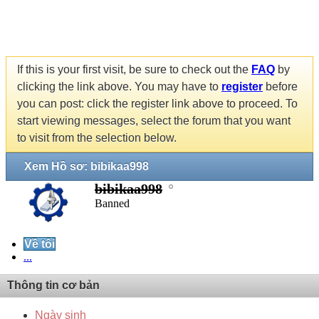
If this is your first visit, be sure to check out the
FAQ
by
clicking the link above. You may have to
register
before
you can post: click the register link above to proceed. To
start viewing messages, select the forum that you want
to visit from the selection below.
Xem Hồ sơ: bibikaa998
bibikaa998
Banned
Về tôi
...
Thông tin cơ bản
Ngày sinh