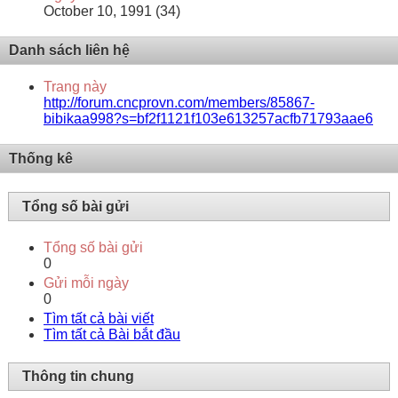
October 10, 1991 (34)
Danh sách liên hệ
Trang này
http://forum.cncprovn.com/members/85867-
bibikaa998?s=bf2f1121f103e613257acfb71793aae6
Thống kê
Tổng số bài gửi
Tổng số bài gửi
0
Gửi mỗi ngày
0
Tìm tất cả bài viết
Tìm tất cả Bài bắt đầu
Thông tin chung