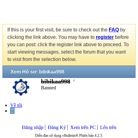
If this is your first visit, be sure to check out the
FAQ
by
clicking the link above. You may have to
register
before
you can post: click the register link above to proceed. To
start viewing messages, select the forum that you want
to visit from the selection below.
Xem Hồ sơ: bibikaa998
bibikaa998
Banned
Về tôi
...
Đăng nhập
Đăng Ký
Xem trên PC
Lên trên
Diễn đàn sử dụng vBulletin® Phiên bản 4.2.3.