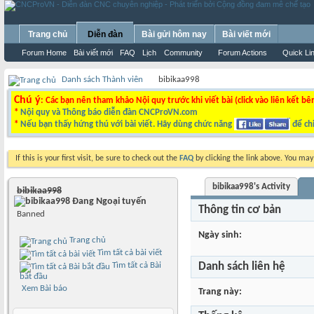
Trang chủ
Diễn đàn
Bài gửi hôm nay
Bài viết mới
Forum Home
Bài viết mới
FAQ
Lịch
Community
Forum Actions
Quick Li
Danh sách Thành viên
bibikaa998
Chú ý
: Các bạn nên tham khảo Nội quy trước khi viết bài (click vào liên kết bê
*
Nội quy và Thông báo diễn đàn CNCProVN.com
*
Nếu bạn thấy hứng thú với bài viết. Hãy dùng chức năng
để chi
If this is your first visit, be sure to check out the
FAQ
by clicking the link above. You ma
bibikaa998's Activity
bibikaa998
Thông tin cơ bản
Banned
Ngày sinh
Trang chủ
Tìm tất cả bài viết
Tìm tất cả Bài
Danh sách liên hệ
bắt đầu
Xem Bài báo
Trang này