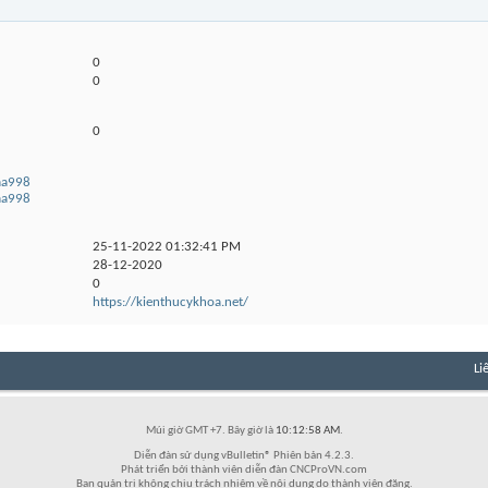
0
0
0
kaa998
kaa998
25-11-2022
01:32:41 PM
28-12-2020
0
https://kienthucykhoa.net/
Li
Múi giờ GMT +7. Bây giờ là
10:12:58 AM
.
Diễn đàn sử dụng vBulletin® Phiên bản 4.2.3.
Phát triển bởi thành viên diễn đàn CNCProVN.com
Ban quản trị không chịu trách nhiệm về nội dung do thành viên đăng.