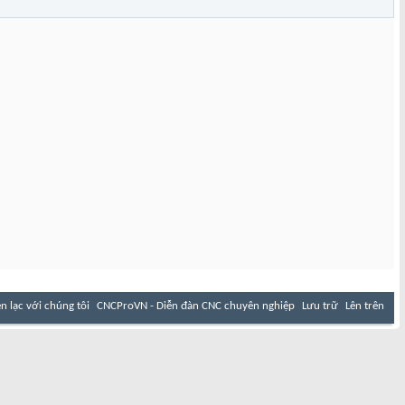
ên lạc với chúng tôi
CNCProVN - Diễn đàn CNC chuyên nghiệp
Lưu trữ
Lên trên