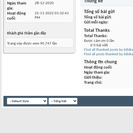
Thống kê
Ngày tham
28-12-2020
gia
Tổng số bài gửi
Hoạt động
25-11-2022
01:32:41
Tổng số bài gửi
PM
cuối
Gửi mỗi ngày
Total Thanks
Khách ghé thăm gần đây
Total Thanks
Được cám ơn 0 lần
Trang này được xem 90,747 lần
ở 0 bài viết
Find all thanked posts by bibi
Find all posts thanked by bibi
Thông tin chung
Hoạt động cuối
Ngày tham gia
Giới thiệu
Trang chủ