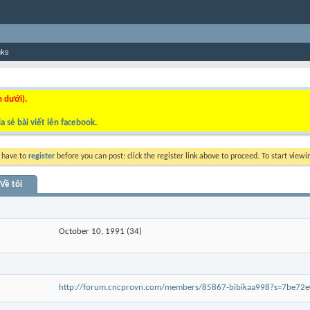
nks
n dưới).
a sẻ bài viết lên facebook
.
y have to
register
before you can post: click the register link above to proceed. To start view
Về tôi
October 10, 1991 (34)
http://forum.cncprovn.com/members/85867-bibikaa998?s=7be7