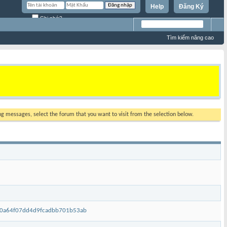
Help
Đăng Ký
Ghi nhớ?
Tìm kiếm nâng cao
ing messages, select the forum that you want to visit from the selection below.
2e0a64f07dd4d9fcadbb701b53ab