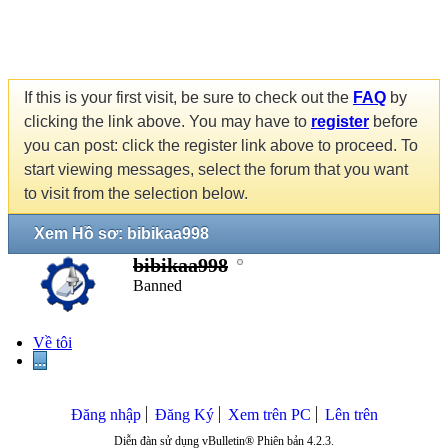
If this is your first visit, be sure to check out the
FAQ
by
clicking the link above. You may have to
register
before
you can post: click the register link above to proceed. To
start viewing messages, select the forum that you want
to visit from the selection below.
Xem Hồ sơ: bibikaa998
bibikaa998
Banned
Về tôi
...
Đăng nhập
Đăng Ký
Xem trên PC
Lên trên
Diễn đàn sử dụng vBulletin® Phiên bản 4.2.3.