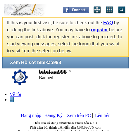
If this is your first visit, be sure to check out the
FAQ
by
clicking the link above. You may have to
register
before
you can post: click the register link above to proceed. To
start viewing messages, select the forum that you want
to visit from the selection below.
Xem Hồ sơ: bibikaa998
bibikaa998
Banned
Về tôi
...
Đăng nhập
Đăng Ký
Xem trên PC
Lên trên
Diễn đàn sử dụng vBulletin® Phiên bản 4.2.3.
Phát triển bởi thành viên diễn đàn CNCProVN.com