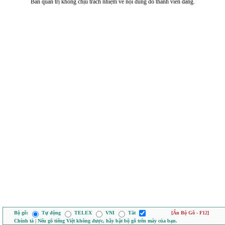
Ban quản trị không chịu trách nhiệm về nội dung do thành viên đăng.
Bộ gõ:
Tự động
TELEX
VNI
Tắt
[Ẩn Bộ Gõ - F12]
Chính tả | Nếu gõ tiếng Việt không được, hãy bật bộ gõ trên máy của bạn.