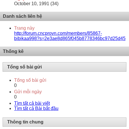
October 10, 1991 (34)
Danh sách liên hệ
Trang này
http://forum.cncprovn.com/members/85867-
bibikaa998?s=2e3ae8d865f045b8778346bc97d25d45
Thống kê
Tổng số bài gửi
Tổng số bài gửi
0
Gửi mỗi ngày
0
Tìm tất cả bài viết
Tìm tất cả Bài bắt đầu
Thông tin chung