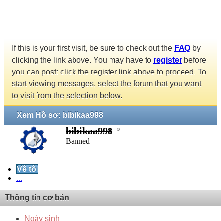
If this is your first visit, be sure to check out the
FAQ
by
clicking the link above. You may have to
register
before
you can post: click the register link above to proceed. To
start viewing messages, select the forum that you want
to visit from the selection below.
Xem Hồ sơ: bibikaa998
bibikaa998
Banned
Về tôi
...
Thông tin cơ bản
Ngày sinh