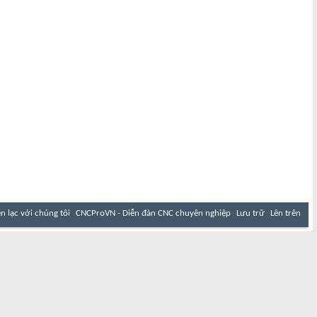
ên lạc với chúng tôi
CNCProVN - Diễn đàn CNC chuyên nghiệp
Lưu trữ
Lên trên