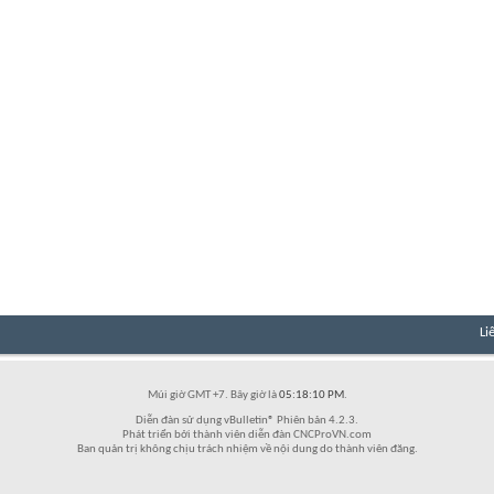
Li
Múi giờ GMT +7. Bây giờ là
05:18:10 PM
.
Diễn đàn sử dụng vBulletin® Phiên bản 4.2.3.
Phát triển bởi thành viên diễn đàn CNCProVN.com
Ban quản trị không chịu trách nhiệm về nội dung do thành viên đăng.