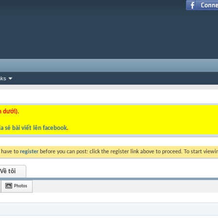
nks
n dưới).
a sẻ bài viết lên facebook
.
y have to
register
before you can post: click the register link above to proceed. To start view
Về tôi
Photos