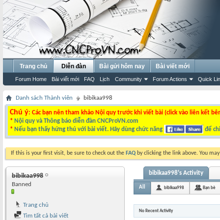
Trang chủ
Diễn đàn
Bài gửi hôm nay
Bài viết mới
Forum Home
Bài viết mới
FAQ
Lịch
Community
Forum Actions
Quick Li
Danh sách Thành viên
bibikaa998
Chú ý
: Các bạn nên tham khảo Nội quy trước khi viết bài (click vào liên kết bê
*
Nội quy và Thông báo diễn đàn CNCProVN.com
*
Nếu bạn thấy hứng thú với bài viết. Hãy dùng chức năng
để chi
If this is your first visit, be sure to check out the
FAQ
by clicking the link above. You ma
bibikaa998's Activity
bibikaa998
Banned
All
bibikaa998
Bạn bè
Trang chủ
No Recent Activity
Tìm tất cả bài viết