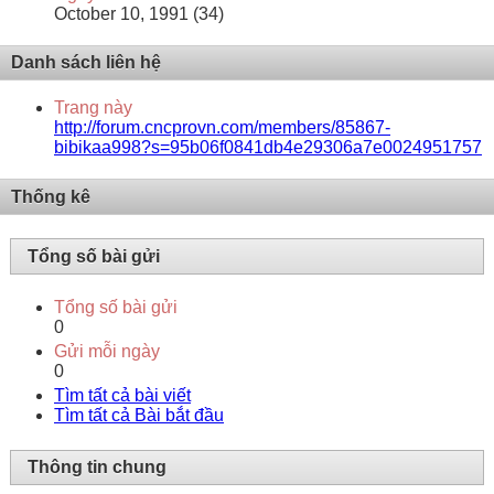
October 10, 1991 (34)
Danh sách liên hệ
Trang này
http://forum.cncprovn.com/members/85867-
bibikaa998?s=95b06f0841db4e29306a7e0024951757
Thống kê
Tổng số bài gửi
Tổng số bài gửi
0
Gửi mỗi ngày
0
Tìm tất cả bài viết
Tìm tất cả Bài bắt đầu
Thông tin chung