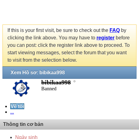
If this is your first visit, be sure to check out the
FAQ
by
clicking the link above. You may have to
register
before
you can post: click the register link above to proceed. To
start viewing messages, select the forum that you want
to visit from the selection below.
Xem Hồ sơ: bibikaa998
bibikaa998
Banned
Về tôi
...
Thông tin cơ bản
Ngày sinh