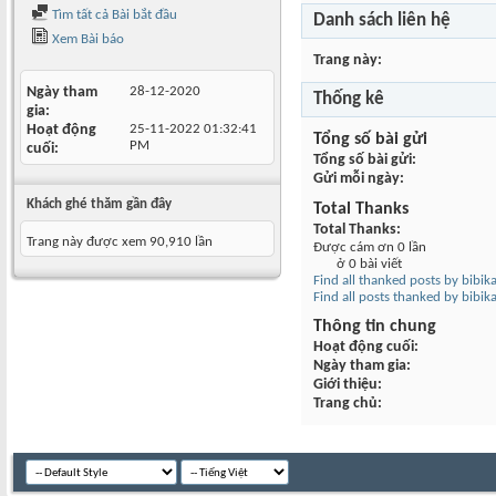
Tìm tất cả Bài bắt đầu
Danh sách liên hệ
Xem Bài báo
Trang này
Ngày tham
28-12-2020
Thống kê
gia
Hoạt động
25-11-2022
01:32:41
Tổng số bài gửi
PM
cuối
Tổng số bài gửi
Gửi mỗi ngày
Khách ghé thăm gần đây
Total Thanks
Total Thanks
Trang này được xem 90,910 lần
Được cám ơn 0 lần
ở 0 bài viết
Find all thanked posts by bibi
Find all posts thanked by bibi
Thông tin chung
Hoạt động cuối
Ngày tham gia
Giới thiệu
Trang chủ