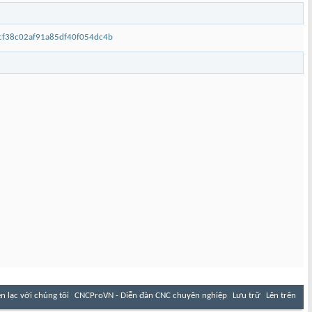
6cf38c02af91a85df40f054dc4b
ên lạc với chúng tôi
CNCProVN - Diễn đàn CNC chuyên nghiệp
Lưu trữ
Lên trên