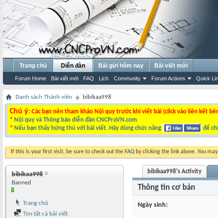
Trang chủ
Diễn đàn
Bài gửi hôm nay
Bài viết mới
Forum Home
Bài viết mới
FAQ
Lịch
Community
Forum Actions
Quick Li
Danh sách Thành viên
bibikaa998
Chú ý
: Các bạn nên tham khảo Nội quy trước khi viết bài (click vào liên kết bê
*
Nội quy và Thông báo diễn đàn CNCProVN.com
*
Nếu bạn thấy hứng thú với bài viết. Hãy dùng chức năng
để chi
If this is your first visit, be sure to check out the
FAQ
by clicking the link above. You ma
bibikaa998's Activity
bibikaa998
Banned
Thông tin cơ bản
Trang chủ
Ngày sinh
Tìm tất cả bài viết