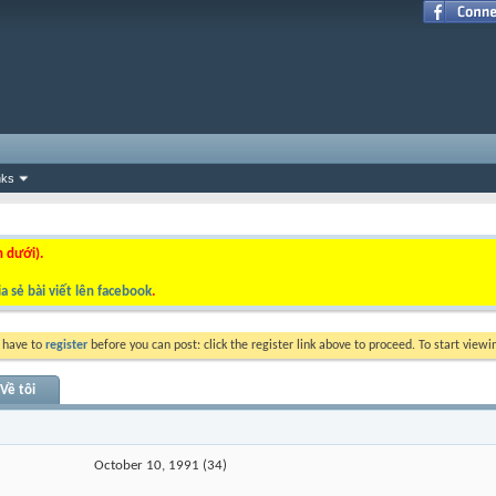
nks
n dưới).
a sẻ bài viết lên facebook
.
y have to
register
before you can post: click the register link above to proceed. To start view
Về tôi
October 10, 1991 (34)