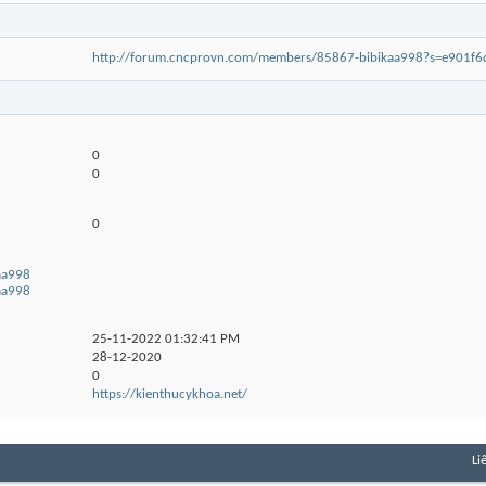
http://forum.cncprovn.com/members/85867-bibikaa998?s=e901f
0
0
0
kaa998
kaa998
25-11-2022
01:32:41 PM
28-12-2020
0
https://kienthucykhoa.net/
Li