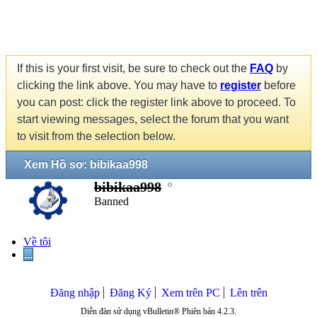
If this is your first visit, be sure to check out the
FAQ
by
clicking the link above. You may have to
register
before
you can post: click the register link above to proceed. To
start viewing messages, select the forum that you want
to visit from the selection below.
Xem Hồ sơ: bibikaa998
bibikaa998
Banned
Về tôi
...
Đăng nhập
Đăng Ký
Xem trên PC
Lên trên
Diễn đàn sử dụng vBulletin® Phiên bản 4.2.3.