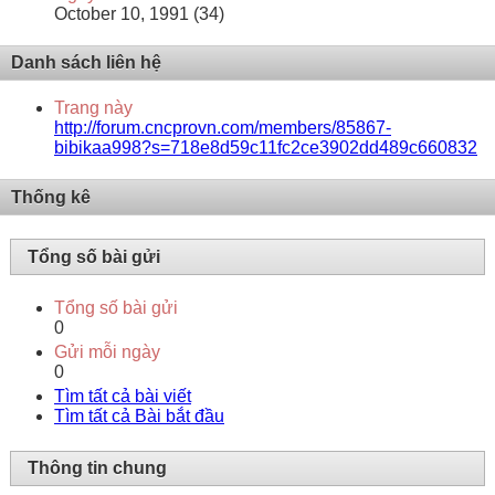
October 10, 1991 (34)
Danh sách liên hệ
Trang này
http://forum.cncprovn.com/members/85867-
bibikaa998?s=718e8d59c11fc2ce3902dd489c660832
Thống kê
Tổng số bài gửi
Tổng số bài gửi
0
Gửi mỗi ngày
0
Tìm tất cả bài viết
Tìm tất cả Bài bắt đầu
Thông tin chung