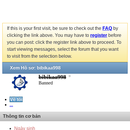
If this is your first visit, be sure to check out the
FAQ
by
clicking the link above. You may have to
register
before
you can post: click the register link above to proceed. To
start viewing messages, select the forum that you want
to visit from the selection below.
Xem Hồ sơ: bibikaa998
bibikaa998
Banned
Về tôi
...
Thông tin cơ bản
Ngày sinh