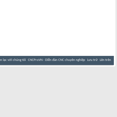
ên lạc với chúng tôi
CNCProVN - Diễn đàn CNC chuyên nghiệp
Lưu trữ
Lên trên