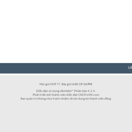
Li
Múi giờ GMT +7. Bây giờ là
05:19:16 PM
.
Diễn đàn sử dụng vBulletin® Phiên bản 4.2.3.
Phát triển bởi thành viên diễn đàn CNCProVN.com
Ban quản trị không chịu trách nhiệm về nội dung do thành viên đăng.