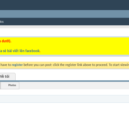
nks
n dưới).
a sẻ bài viết lên facebook
.
y have to
register
before you can post: click the register link above to proceed. To start view
Về tôi
Photos