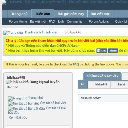
Trang chủ
Diễn đàn
Bài gửi hôm nay
Bài viết mới
Forum Home
Bài viết mới
FAQ
Lịch
Community
Forum Actions
Quick Li
Danh sách Thành viên
bibikaa998
Chú ý
: Các bạn nên tham khảo Nội quy trước khi viết bài (click vào liên kết bê
*
Nội quy và Thông báo diễn đàn CNCProVN.com
*
Nếu bạn thấy hứng thú với bài viết. Hãy dùng chức năng
để chi
If this is your first visit, be sure to check out the
FAQ
by clicking the link above. You ma
bibikaa998's Activity
bibikaa998
All
bibikaa998
Bạn bè
Banned
Trang chủ
No Recent Activity
Tìm tất cả bài viết
Tìm tất cả Bài
bắt đầu
Xem Bài báo