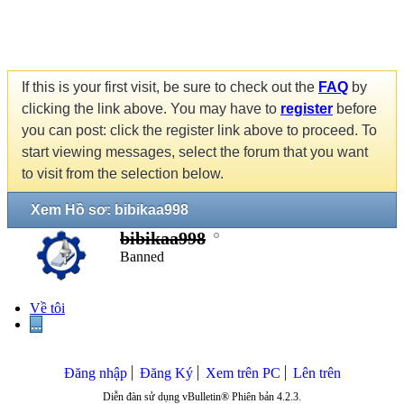
If this is your first visit, be sure to check out the
FAQ
by
clicking the link above. You may have to
register
before
you can post: click the register link above to proceed. To
start viewing messages, select the forum that you want
to visit from the selection below.
Xem Hồ sơ: bibikaa998
bibikaa998
Banned
Về tôi
...
Đăng nhập
Đăng Ký
Xem trên PC
Lên trên
Diễn đàn sử dụng vBulletin® Phiên bản 4.2.3.