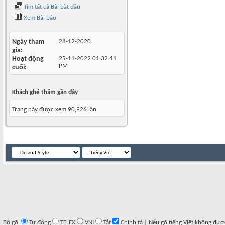
Tìm tất cả Bài bắt đầu
Xem Bài báo
Ngày tham
28-12-2020
gia
Hoạt động
25-11-2022
01:32:41
PM
cuối
Khách ghé thăm gần đây
Trang này được xem 90,926 lần
Bộ gõ:
Tự động
TELEX
VNI
Tắt
Chính tả | Nếu gõ tiếng Việt không đượ