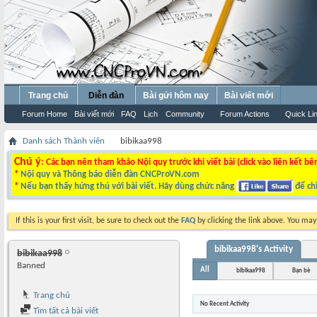
Trang chủ
Diễn đàn
Bài gửi hôm nay
Bài viết mới
Forum Home
Bài viết mới
FAQ
Lịch
Community
Forum Actions
Quick Li
Danh sách Thành viên
bibikaa998
Chú ý
: Các bạn nên tham khảo Nội quy trước khi viết bài (click vào liên kết bê
*
Nội quy và Thông báo diễn đàn CNCProVN.com
*
Nếu bạn thấy hứng thú với bài viết. Hãy dùng chức năng
để chi
If this is your first visit, be sure to check out the
FAQ
by clicking the link above. You ma
bibikaa998's Activity
bibikaa998
Banned
All
bibikaa998
Bạn bè
Trang chủ
No Recent Activity
Tìm tất cả bài viết