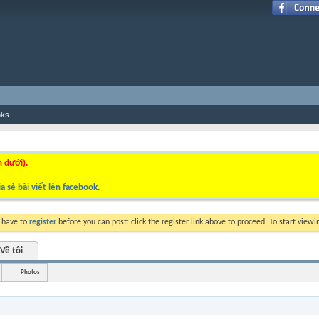
nks
n dưới).
a sẻ bài viết lên facebook
.
y have to
register
before you can post: click the register link above to proceed. To start view
Về tôi
Photos