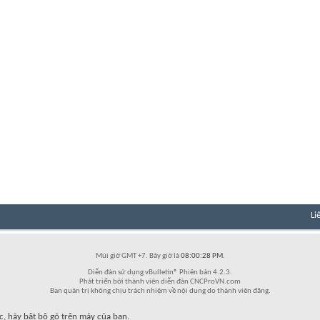
Li
Múi giờ GMT +7. Bây giờ là
08:00:28 PM
.
Diễn đàn sử dụng vBulletin® Phiên bản 4.2.3.
Phát triển bởi thành viên diễn đàn CNCProVN.com
Ban quản trị không chịu trách nhiệm về nội dung do thành viên đăng.
c, hãy bật bộ gõ trên máy của bạn.