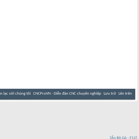
ên lạc với chúng tôi
CNCProVN - Diễn đàn CNC chuyên nghiệp
Lưu trữ
Lên trên
[Ẩn Bộ Gõ - F12]