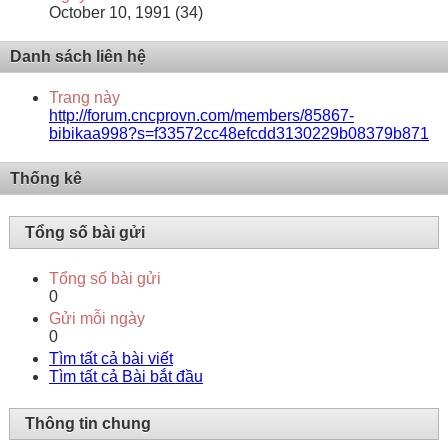
October 10, 1991 (34)
Danh sách liên hệ
Trang này
http://forum.cncprovn.com/members/85867-
bibikaa998?s=f33572cc48efcdd3130229b08379b871
Thống kê
Tổng số bài gửi
Tổng số bài gửi
0
Gửi mỗi ngày
0
Tìm tất cả bài viết
Tìm tất cả Bài bắt đầu
Thông tin chung