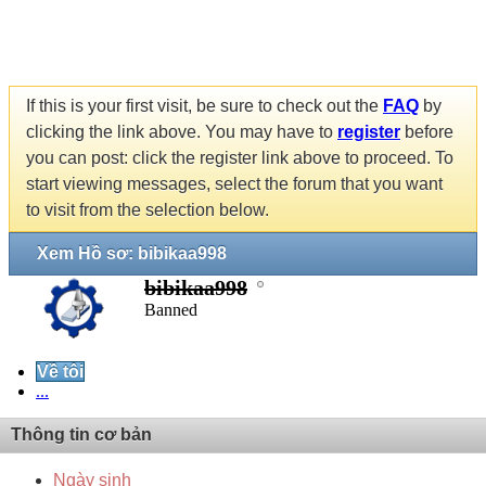
If this is your first visit, be sure to check out the
FAQ
by
clicking the link above. You may have to
register
before
you can post: click the register link above to proceed. To
start viewing messages, select the forum that you want
to visit from the selection below.
Xem Hồ sơ: bibikaa998
bibikaa998
Banned
Về tôi
...
Thông tin cơ bản
Ngày sinh