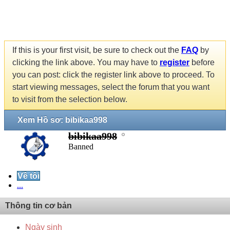
If this is your first visit, be sure to check out the
FAQ
by
clicking the link above. You may have to
register
before
you can post: click the register link above to proceed. To
start viewing messages, select the forum that you want
to visit from the selection below.
Xem Hồ sơ: bibikaa998
bibikaa998
Banned
Về tôi
...
Thông tin cơ bản
Ngày sinh