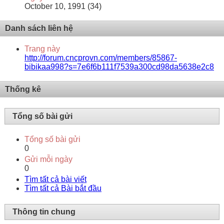
October 10, 1991 (34)
Danh sách liên hệ
Trang này
http://forum.cncprovn.com/members/85867-
bibikaa998?s=7e6f6b111f7539a300cd98da5638e2c8
Thống kê
Tổng số bài gửi
Tổng số bài gửi
0
Gửi mỗi ngày
0
Tìm tất cả bài viết
Tìm tất cả Bài bắt đầu
Thông tin chung