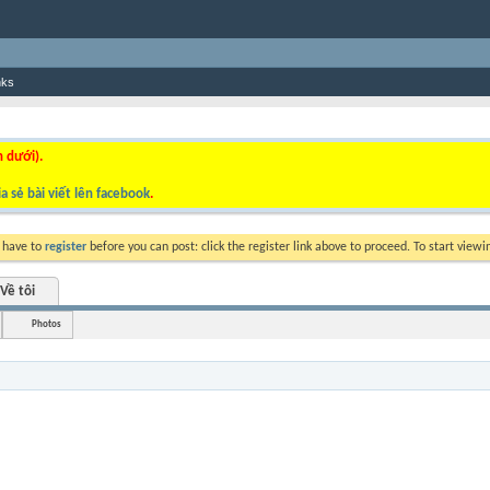
nks
n dưới).
a sẻ bài viết lên facebook
.
y have to
register
before you can post: click the register link above to proceed. To start view
Về tôi
Photos