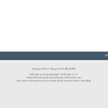
Li
Múi giờ GMT +7. Bây giờ là
07:38:11 PM
.
Diễn đàn sử dụng vBulletin® Phiên bản 4.2.3.
Phát triển bởi thành viên diễn đàn CNCProVN.com
Ban quản trị không chịu trách nhiệm về nội dung do thành viên đăng.