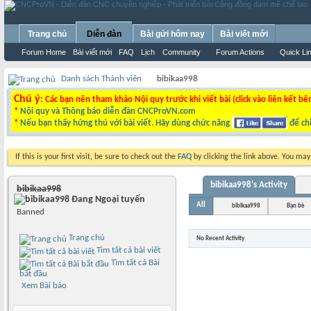
Trang chủ
Diễn đàn
Bài gửi hôm nay
Bài viết mới
Forum Home
Bài viết mới
FAQ
Lịch
Community
Forum Actions
Quick Li
Danh sách Thành viên
bibikaa998
Chú ý
: Các bạn nên tham khảo Nội quy trước khi viết bài (click vào liên kết bê
*
Nội quy và Thông báo diễn đàn CNCProVN.com
*
Nếu bạn thấy hứng thú với bài viết. Hãy dùng chức năng
để chi
If this is your first visit, be sure to check out the
FAQ
by clicking the link above. You ma
bibikaa998's Activity
bibikaa998
All
bibikaa998
Bạn bè
Banned
Trang chủ
No Recent Activity
Tìm tất cả bài viết
Tìm tất cả Bài
bắt đầu
Xem Bài báo