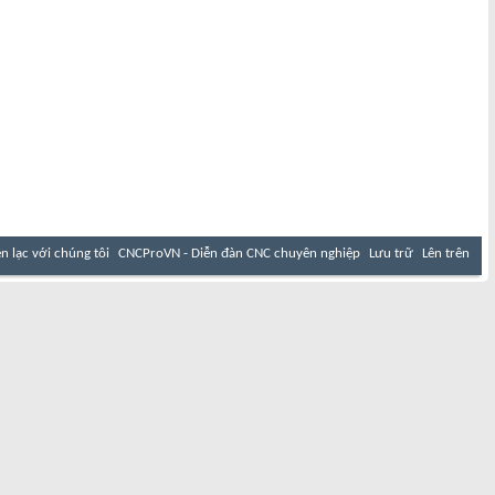
ên lạc với chúng tôi
CNCProVN - Diễn đàn CNC chuyên nghiệp
Lưu trữ
Lên trên