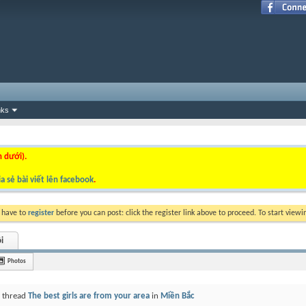
nks
n dưới).
a sẻ bài viết lên facebook
.
y have to
register
before you can post: click the register link above to proceed. To start view
i
Photos
a thread
The best girls are from your area
in
Miền Bắc