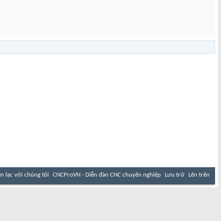
ên lạc với chúng tôi
CNCProVN - Diễn đàn CNC chuyên nghiệp
Lưu trữ
Lên trên