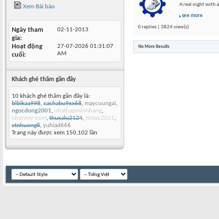
A real night with a
Xem Bài báo
see more
0 replies | 3824 view(s)
Ngày tham
02-11-2013
gia
Hoạt động
27-07-2026
01:31:07
No More Results
AM
cuối
Khách ghé thăm gần đây
10 khách ghé thăm gần đây là:
bibikaa998
,
cachabu9xx68
,
maycuungai
,
ngocdong2001
,
nhathapminhhang
,
nhonmy-com
,
thuxalu2124
,
tintuc2021
,
vtnhuong8
,
yuhiad666
Trang này được xem 150,102 lần