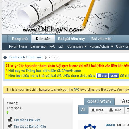
Trang chủ
Diễn đàn
Bài gửi hôm nay
Bài viết mới
Forum Home
Bài viết mới
FAQ
Lịch
Community
Forum Actions
Quick Li
Danh sách Thành viên
cuong
Chú ý
: Các bạn nên tham khảo Nội quy trước khi viết bài (click vào liên kết bê
*
Nội quy và Thông báo diễn đàn CNCProVN.com
*
Nếu bạn thấy hứng thú với bài viết. Hãy dùng chức năng
để chi
If this is your first visit, be sure to check out the
FAQ
by clicking the link above. You ma
cuong's Activity
Về tô
cuong
Thợ bậc 6
All
cuong
Bạn bè
Tìm tất cả bài viết
cuong
started 
Tìm tất cả Bài bắt đầu