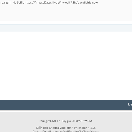
 real girl - No Selfie https://PrivateDates.live Why wait? She's available now
Li
Múi giờ GMT +7. Bây giờ là
08:58:29 PM
.
Diễn đàn sử dụng vBulletin® Phiên bản 4.2.3.
Phát triển bởi thành viên diễn đàn CNCProVN.com