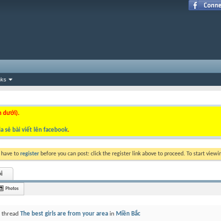
nks
n dưới).
a sẻ bài viết lên facebook
.
y have to
register
before you can post: click the register link above to proceed. To start view
i
Photos
a thread
The best girls are from your area
in
Miền Bắc