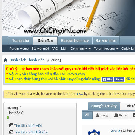
Trang chủ
Diễn đàn
Bài gửi hôm nay
Bài viết mới
Forum Home
Bài viết mới
FAQ
Lịch
Community
Forum Actions
Quick Li
Danh sách Thành viên
cuong
Chú ý
: Các bạn nên tham khảo Nội quy trước khi viết bài (click vào liên kết bê
*
Nội quy và Thông báo diễn đàn CNCProVN.com
*
Nếu bạn thấy hứng thú với bài viết. Hãy dùng chức năng
để chi
If this is your first visit, be sure to check out the
FAQ
by clicking the link above. You ma
cuong's Activity
Về tô
cuong
Thợ bậc 6
All
cuong
Bạn bè
Tìm tất cả bài viết
cuong
started 
Tìm tất cả Bài bắt đầu