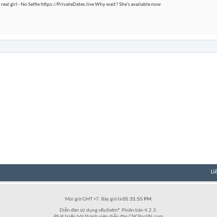
 real girl - No Selfie https://PrivateDates.live Why wait? She's available now
Li
Múi giờ GMT +7. Bây giờ là
05:31:55 PM
.
Diễn đàn sử dụng vBulletin® Phiên bản 4.2.3.
Phát triển bởi thành viên diễn đàn CNCProVN.com