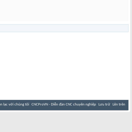
ên lạc với chúng tôi
CNCProVN - Diễn đàn CNC chuyên nghiệp
Lưu trữ
Lên trên