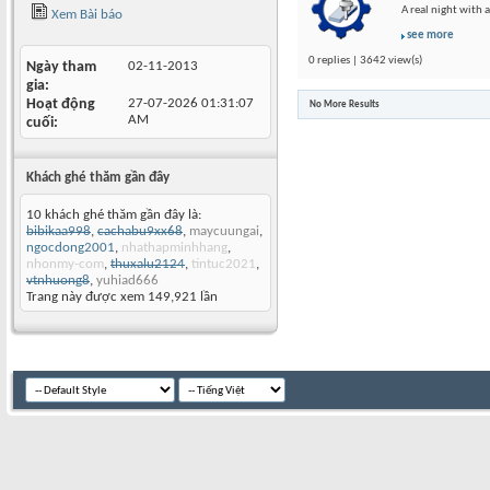
A real night with a
Xem Bài báo
see more
0 replies | 3642 view(s)
Ngày tham
02-11-2013
gia
Hoạt động
27-07-2026
01:31:07
No More Results
AM
cuối
Khách ghé thăm gần đây
10 khách ghé thăm gần đây là:
bibikaa998
,
cachabu9xx68
,
maycuungai
,
ngocdong2001
,
nhathapminhhang
,
nhonmy-com
,
thuxalu2124
,
tintuc2021
,
vtnhuong8
,
yuhiad666
Trang này được xem 149,921 lần