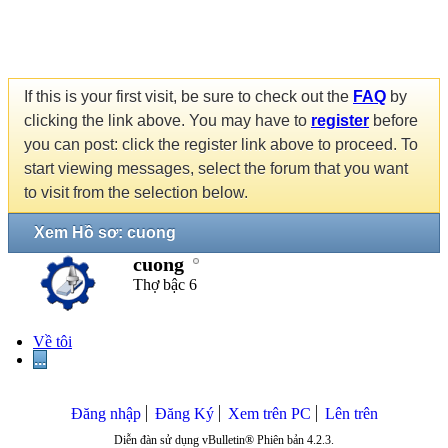
If this is your first visit, be sure to check out the
FAQ
by
clicking the link above. You may have to
register
before
you can post: click the register link above to proceed. To
start viewing messages, select the forum that you want
to visit from the selection below.
Xem Hồ sơ: cuong
cuong
Thợ bậc 6
Về tôi
...
Đăng nhập
Đăng Ký
Xem trên PC
Lên trên
Diễn đàn sử dụng vBulletin® Phiên bản 4.2.3.