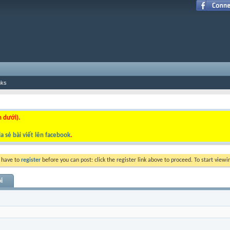
nks
n dưới).
a sẻ bài viết lên facebook
.
y have to
register
before you can post: click the register link above to proceed. To start view
i