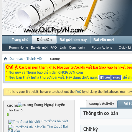
Trang chủ
Diễn đàn
Bài gửi hôm nay
Bài viết mới
Forum Home
Bài viết mới
FAQ
Lịch
Community
Forum Actions
Quick Li
Danh sách Thành viên
cuong
Chú ý
: Các bạn nên tham khảo Nội quy trước khi viết bài (click vào liên kết bê
*
Nội quy và Thông báo diễn đàn CNCProVN.com
*
Nếu bạn thấy hứng thú với bài viết. Hãy dùng chức năng
để chi
If this is your first visit, be sure to check out the
FAQ
by clicking the link above. You ma
cuong's Activity
Về tô
cuong
Thợ bậc 6
Thông tin cơ bản
Tìm tất cả bài viết
Tìm tất cả Bài
Chữ ký
bắt đầu