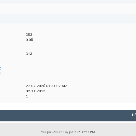
383
0.08
313
g
g
27-07-2026
01:31:07 AM
02-11-2013
1
Li
Múi giờ GMT +7. Bây giờ là
06:17:11 PM
.