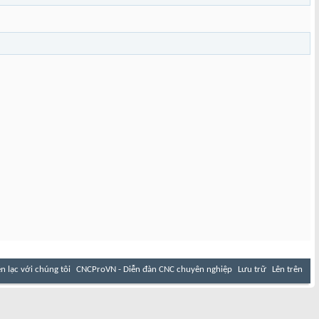
ên lạc với chúng tôi
CNCProVN - Diễn đàn CNC chuyên nghiệp
Lưu trữ
Lên trên