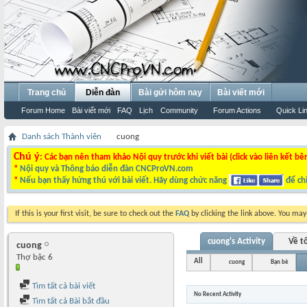
Trang chủ
Diễn đàn
Bài gửi hôm nay
Bài viết mới
Forum Home
Bài viết mới
FAQ
Lịch
Community
Forum Actions
Quick Li
Danh sách Thành viên
cuong
Chú ý
: Các bạn nên tham khảo Nội quy trước khi viết bài (click vào liên kết bê
*
Nội quy và Thông báo diễn đàn CNCProVN.com
*
Nếu bạn thấy hứng thú với bài viết. Hãy dùng chức năng
để chi
If this is your first visit, be sure to check out the
FAQ
by clicking the link above. You ma
cuong's Activity
Về tô
cuong
Thợ bậc 6
All
cuong
Bạn bè
Tìm tất cả bài viết
No Recent Activity
Tìm tất cả Bài bắt đầu