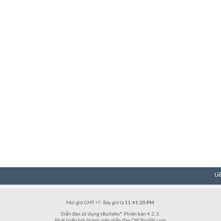
Li
Múi giờ GMT +7. Bây giờ là
11:41:20 PM
.
Diễn đàn sử dụng vBulletin® Phiên bản 4.2.3.
Phát triển bởi thành viên diễn đàn CNCProVN.com