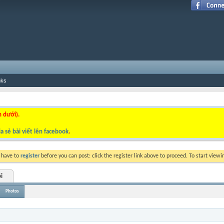
nks
n dưới).
a sẻ bài viết lên facebook
.
y have to
register
before you can post: click the register link above to proceed. To start view
i
Photos