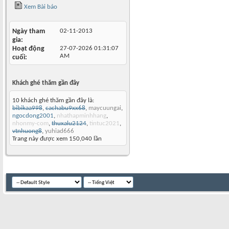
Xem Bài báo
Ngày tham
02-11-2013
gia
Hoạt động
27-07-2026
01:31:07
AM
cuối
Khách ghé thăm gần đây
10 khách ghé thăm gần đây là:
bibikaa998
,
cachabu9xx68
,
maycuungai
,
ngocdong2001
,
nhathapminhhang
,
nhonmy-com
,
thuxalu2124
,
tintuc2021
,
vtnhuong8
,
yuhiad666
Trang này được xem 150,040 lần