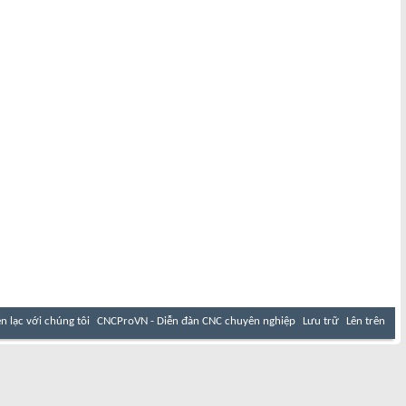
ên lạc với chúng tôi
CNCProVN - Diễn đàn CNC chuyên nghiệp
Lưu trữ
Lên trên