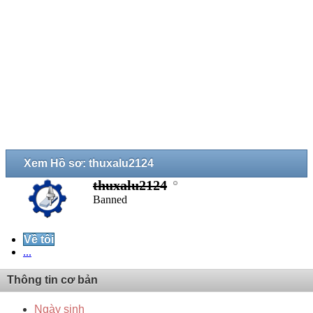
Xem Hồ sơ: thuxalu2124
thuxalu2124
Banned
Về tôi
...
Thông tin cơ bản
Ngày sinh