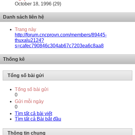
October 18, 1996 (29)
Danh sách liên hệ
Trang này
http://forum.cncprovn.com/members/89445-
thuxalu2124?
s=cafec790846c304ab67c7203ea6c8aa8
Thống kê
Tổng số bài gửi
Tổng số bài gửi
0
Gửi mỗi ngày
0
Tìm tất cả bài viết
Tìm tất cả Bài bắt đầu
Thông tin chung