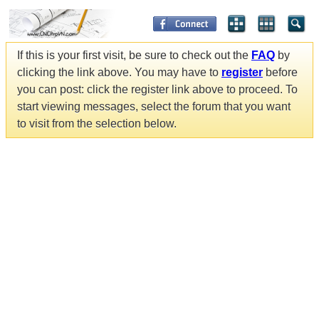
If this is your first visit, be sure to check out the
FAQ
by
clicking the link above. You may have to
register
before
you can post: click the register link above to proceed. To
start viewing messages, select the forum that you want
to visit from the selection below.