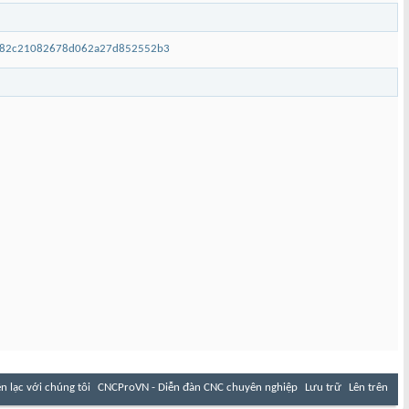
2fa82c21082678d062a27d852552b3
ên lạc với chúng tôi
CNCProVN - Diễn đàn CNC chuyên nghiệp
Lưu trữ
Lên trên