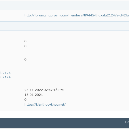
http://forum.cncprovn.com/members/89445-thuxalu2124?s=d4
0
0
0
alu2124
alu2124
25-11-2022
02:47:16 PM
15-01-2021
0
https://kienthucykhoa.net/
Li