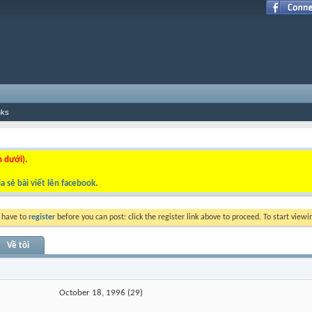
nks
n dưới).
a sẻ bài viết lên facebook
.
y have to
register
before you can post: click the register link above to proceed. To start view
Về tôi
October 18, 1996 (29)