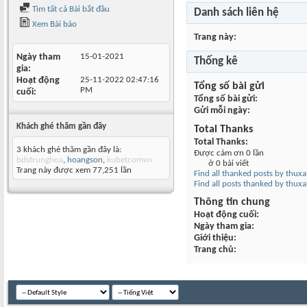
Tìm tất cả Bài bắt đầu
Danh sách liên hệ
Xem Bài báo
Trang này
Ngày tham
15-01-2021
Thống kê
gia
Hoạt động
25-11-2022
02:47:16
Tổng số bài gửi
PM
cuối
Tổng số bài gửi
Gửi mỗi ngày
Khách ghé thăm gần đây
Total Thanks
Total Thanks
3 khách ghé thăm gần đây là:
Được cám ơn 0 lần
bdstrunghoa
,
hoangson
,
kubetcomvn
ở 0 bài viết
Trang này được xem 77,251 lần
Find all thanked posts by thux
Find all posts thanked by thux
Thông tin chung
Hoạt động cuối
Ngày tham gia
Giới thiệu
Trang chủ