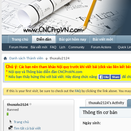
Trang chủ
Diễn đàn
Bài gửi hôm nay
Bài viết mới
Forum Home
Bài viết mới
FAQ
Lịch
Community
Forum Actions
Quick Li
Danh sách Thành viên
thuxalu2124
Chú ý
: Các bạn nên tham khảo Nội quy trước khi viết bài (click vào liên kết bê
*
Nội quy và Thông báo diễn đàn CNCProVN.com
*
Nếu bạn thấy hứng thú với bài viết. Hãy dùng chức năng
để chi
If this is your first visit, be sure to check out the
FAQ
by clicking the link above. You ma
thuxalu2124's Activity
thuxalu2124
Banned
Thông tin cơ bản
Trang chủ
Ngày sinh
Tìm tất cả bài viết