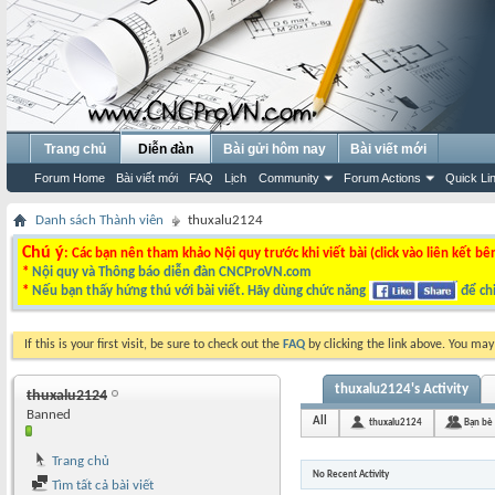
Trang chủ
Diễn đàn
Bài gửi hôm nay
Bài viết mới
Forum Home
Bài viết mới
FAQ
Lịch
Community
Forum Actions
Quick Li
Danh sách Thành viên
thuxalu2124
Chú ý
: Các bạn nên tham khảo Nội quy trước khi viết bài (click vào liên kết bê
*
Nội quy và Thông báo diễn đàn CNCProVN.com
*
Nếu bạn thấy hứng thú với bài viết. Hãy dùng chức năng
để chi
If this is your first visit, be sure to check out the
FAQ
by clicking the link above. You ma
thuxalu2124's Activity
thuxalu2124
Banned
All
thuxalu2124
Bạn bè
Trang chủ
No Recent Activity
Tìm tất cả bài viết