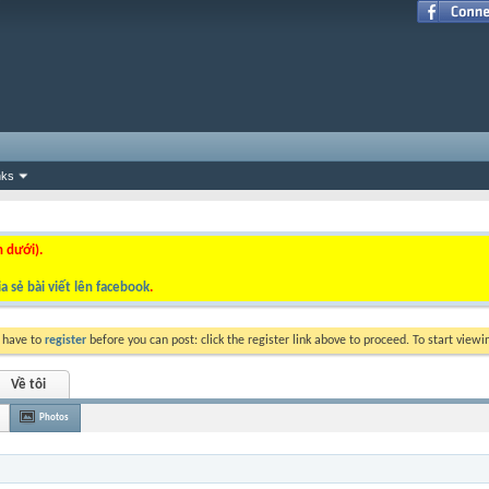
nks
n dưới).
a sẻ bài viết lên facebook
.
y have to
register
before you can post: click the register link above to proceed. To start view
Về tôi
Photos