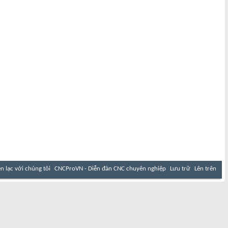
ên lạc với chúng tôi
CNCProVN - Diễn đàn CNC chuyên nghiệp
Lưu trữ
Lên trên