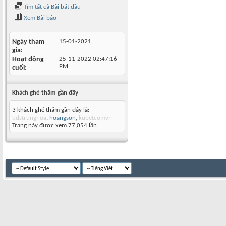
Tìm tất cả Bài bắt đầu
Xem Bài báo
Ngày tham
15-01-2021
gia
Hoạt động
25-11-2022
02:47:16
PM
cuối
Khách ghé thăm gần đây
3 khách ghé thăm gần đây là:
bdstrunghoa
,
hoangson
,
kubetcomvn
Trang này được xem 77,054 lần