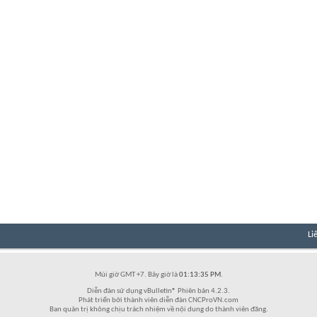
Li
Múi giờ GMT +7. Bây giờ là
01:13:35 PM
.
Diễn đàn sử dụng vBulletin® Phiên bản 4.2.3.
Phát triển bởi thành viên diễn đàn CNCProVN.com
Ban quản trị không chịu trách nhiệm về nội dung do thành viên đăng.