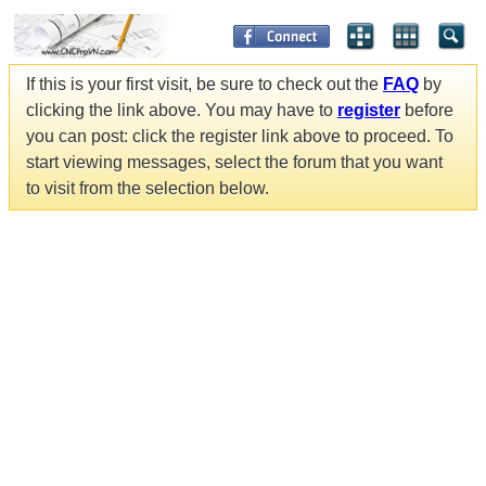
If this is your first visit, be sure to check out the
FAQ
by
clicking the link above. You may have to
register
before
you can post: click the register link above to proceed. To
start viewing messages, select the forum that you want
to visit from the selection below.