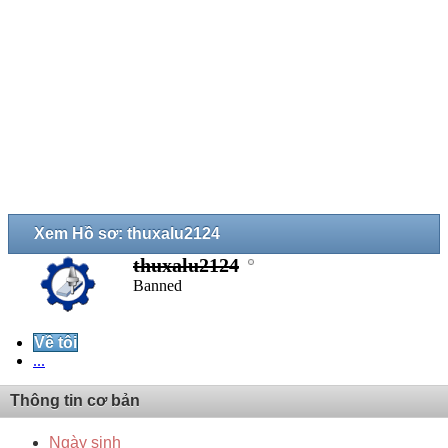
Xem Hồ sơ: thuxalu2124
thuxalu2124
Banned
Về tôi
...
Thông tin cơ bản
Ngày sinh