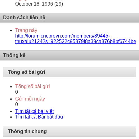
October 18, 1996 (29)
Danh sách liên hệ
Trang này
http://forum.cncprovn.com/members/89445-
thuxalu2124?s=922522c95879f8a39ca876b8bf6744be
Thống kê
Tổng số bài gửi
Tổng số bài gửi
0
Gửi mỗi ngày
0
Tìm tất cả bài viết
Tìm tất cả Bài bắt đầu
Thông tin chung