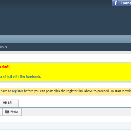
nks
n dưới).
a sẻ bài viết lên facebook
.
y have to
register
before you can post: click the register link above to proceed. To start view
Về tôi
Photos