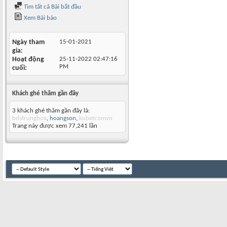
Tìm tất cả Bài bắt đầu
Xem Bài báo
Ngày tham
15-01-2021
gia
Hoạt động
25-11-2022
02:47:16
PM
cuối
Khách ghé thăm gần đây
3 khách ghé thăm gần đây là:
bdstrunghoa
,
hoangson
,
kubetcomvn
Trang này được xem 77,241 lần