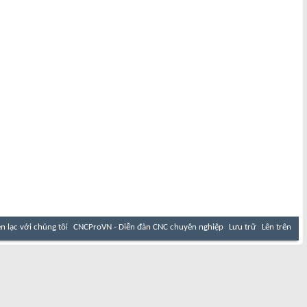
ên lạc với chúng tôi
CNCProVN - Diễn đàn CNC chuyên nghiệp
Lưu trữ
Lên trên