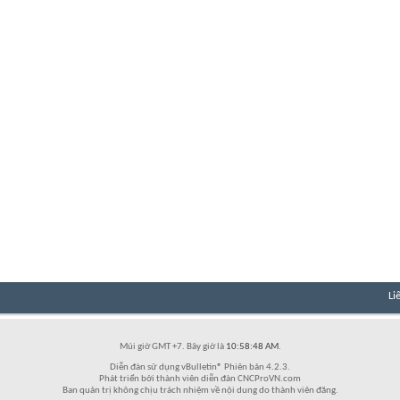
Li
Múi giờ GMT +7. Bây giờ là
10:58:48 AM
.
Diễn đàn sử dụng vBulletin® Phiên bản 4.2.3.
Phát triển bởi thành viên diễn đàn CNCProVN.com
Ban quản trị không chịu trách nhiệm về nội dung do thành viên đăng.