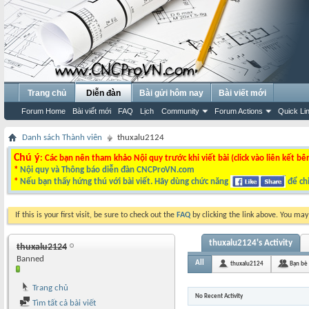
Trang chủ
Diễn đàn
Bài gửi hôm nay
Bài viết mới
Forum Home
Bài viết mới
FAQ
Lịch
Community
Forum Actions
Quick Li
Danh sách Thành viên
thuxalu2124
Chú ý
: Các bạn nên tham khảo Nội quy trước khi viết bài (click vào liên kết bê
*
Nội quy và Thông báo diễn đàn CNCProVN.com
*
Nếu bạn thấy hứng thú với bài viết. Hãy dùng chức năng
để chi
If this is your first visit, be sure to check out the
FAQ
by clicking the link above. You ma
thuxalu2124's Activity
thuxalu2124
Banned
All
thuxalu2124
Bạn bè
Trang chủ
No Recent Activity
Tìm tất cả bài viết