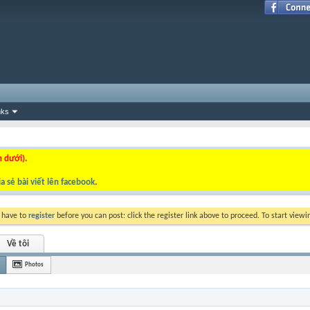
nks
n dưới).
a sẻ bài viết lên facebook
.
y have to
register
before you can post: click the register link above to proceed. To start view
Về tôi
Photos