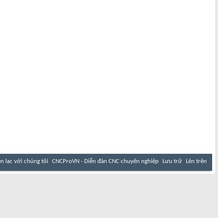
ên lạc với chúng tôi
CNCProVN - Diễn đàn CNC chuyên nghiệp
Lưu trữ
Lên trên