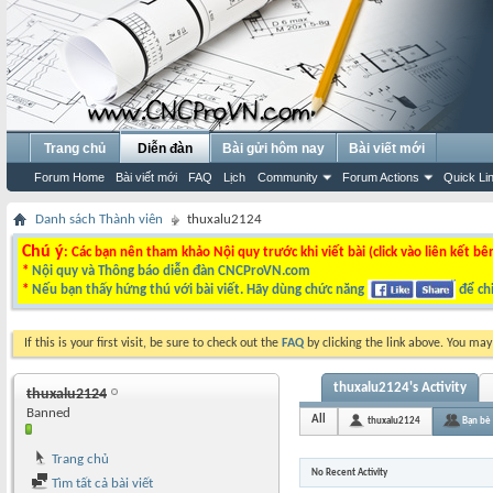
Trang chủ
Diễn đàn
Bài gửi hôm nay
Bài viết mới
Forum Home
Bài viết mới
FAQ
Lịch
Community
Forum Actions
Quick Li
Danh sách Thành viên
thuxalu2124
Chú ý
: Các bạn nên tham khảo Nội quy trước khi viết bài (click vào liên kết bê
*
Nội quy và Thông báo diễn đàn CNCProVN.com
*
Nếu bạn thấy hứng thú với bài viết. Hãy dùng chức năng
để chi
If this is your first visit, be sure to check out the
FAQ
by clicking the link above. You ma
thuxalu2124's Activity
thuxalu2124
Banned
All
thuxalu2124
Bạn bè
Trang chủ
No Recent Activity
Tìm tất cả bài viết