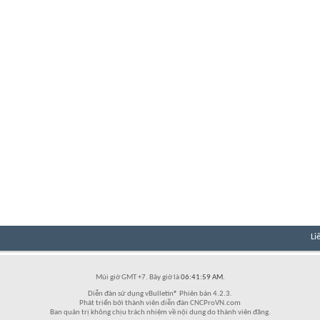
Li
Múi giờ GMT +7. Bây giờ là
06:41:59 AM
.
Diễn đàn sử dụng vBulletin® Phiên bản 4.2.3.
Phát triển bởi thành viên diễn đàn CNCProVN.com
Ban quản trị không chịu trách nhiệm về nội dung do thành viên đăng.