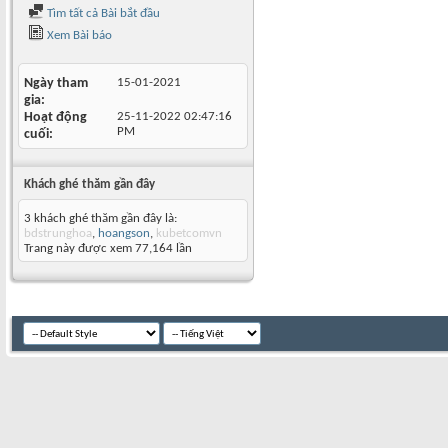
Tìm tất cả Bài bắt đầu
Xem Bài báo
Ngày tham
15-01-2021
gia
Hoạt động
25-11-2022
02:47:16
PM
cuối
Khách ghé thăm gần đây
3 khách ghé thăm gần đây là:
bdstrunghoa
,
hoangson
,
kubetcomvn
Trang này được xem 77,164 lần