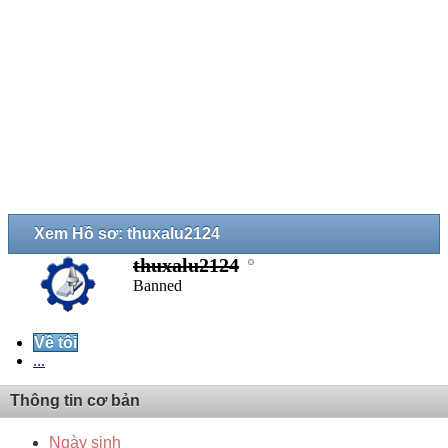
Xem Hồ sơ: thuxalu2124
thuxalu2124
Banned
Về tôi
...
Thông tin cơ bản
Ngày sinh