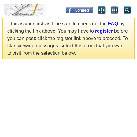
If this is your first visit, be sure to check out the
FAQ
by
clicking the link above. You may have to
register
before
you can post: click the register link above to proceed. To
start viewing messages, select the forum that you want
to visit from the selection below.