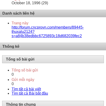
October 18, 1996 (29)
Danh sách liên hệ
Trang này
http://forum.cncprovn.com/members/89445-
thuxalu2124?
s=a84b38edbbc6725893c18d682039fec2
Thống kê
Tổng số bài gửi
Tổng số bài gửi
0
Gửi mỗi ngày
0
Tìm tất cả bài viết
Tìm tất cả Bài bắt đầu
Thông tin chung