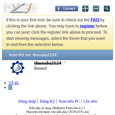
If this is your first visit, be sure to check out the
FAQ
by
clicking the link above. You may have to
register
before
you can post: click the register link above to proceed. To
start viewing messages, select the forum that you want
to visit from the selection below.
Xem Hồ sơ: thuxalu2124
thuxalu2124
Banned
Về tôi
...
Đăng nhập
Đăng Ký
Xem trên PC
Lên trên
Diễn đàn sử dụng vBulletin® Phiên bản 4.2.3.
Phát triển bởi thành viên diễn đàn CNCProVN.com