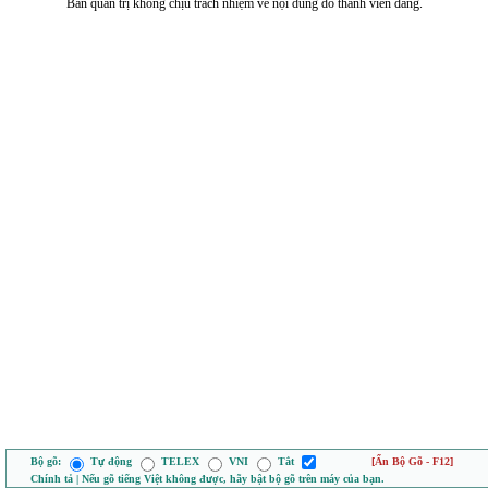
Ban quản trị không chịu trách nhiệm về nội dung do thành viên đăng.
Bộ gõ:
Tự động
TELEX
VNI
Tắt
[Ẩn Bộ Gõ - F12]
Chính tả | Nếu gõ tiếng Việt không được, hãy bật bộ gõ trên máy của bạn.