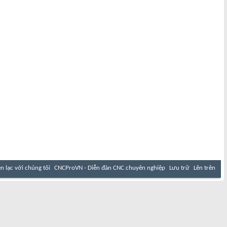
ên lạc với chúng tôi
CNCProVN - Diễn đàn CNC chuyên nghiệp
Lưu trữ
Lên trên