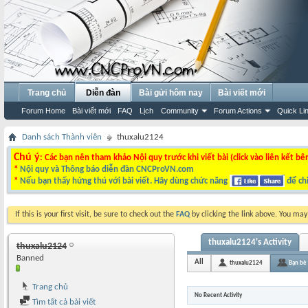
Trang chủ
Diễn đàn
Bài gửi hôm nay
Bài viết mới
Forum Home
Bài viết mới
FAQ
Lịch
Community
Forum Actions
Quick Li
Danh sách Thành viên
thuxalu2124
Chú ý
: Các bạn nên tham khảo Nội quy trước khi viết bài (click vào liên kết bê
*
Nội quy và Thông báo diễn đàn CNCProVN.com
*
Nếu bạn thấy hứng thú với bài viết. Hãy dùng chức năng
để chi
If this is your first visit, be sure to check out the
FAQ
by clicking the link above. You ma
thuxalu2124's Activity
thuxalu2124
Banned
All
thuxalu2124
Bạn bè
Trang chủ
No Recent Activity
Tìm tất cả bài viết