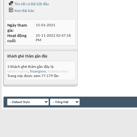
Tìm tất cả Bài bắt đầu
Xem Bài báo
Ngày tham
15-01-2021
gia
Hoạt động
25-11-2022
02:47:16
PM
cuối
Khách ghé thăm gần đây
3 khách ghé thăm gần đây là:
bdstrunghoa
,
hoangson
,
kubetcomvn
Trang này được xem 77,179 lần