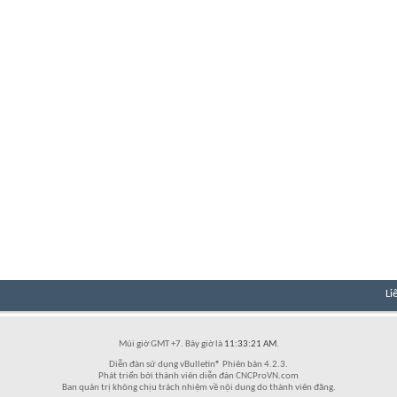
Li
Múi giờ GMT +7. Bây giờ là
11:33:21 AM
.
Diễn đàn sử dụng vBulletin® Phiên bản 4.2.3.
Phát triển bởi thành viên diễn đàn CNCProVN.com
Ban quản trị không chịu trách nhiệm về nội dung do thành viên đăng.