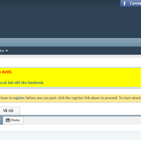
nks
n dưới).
a sẻ bài viết lên facebook
.
y have to
register
before you can post: click the register link above to proceed. To start view
Về tôi
Photos