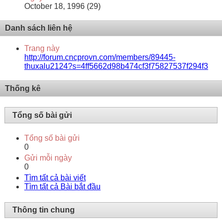
October 18, 1996 (29)
Danh sách liên hệ
Trang này
http://forum.cncprovn.com/members/89445-
thuxalu2124?s=4ff5662d98b474cf3f75827537f294f3
Thống kê
Tổng số bài gửi
Tổng số bài gửi
0
Gửi mỗi ngày
0
Tìm tất cả bài viết
Tìm tất cả Bài bắt đầu
Thông tin chung