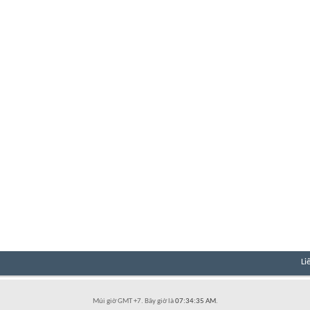
Li
Múi giờ GMT +7. Bây giờ là
07:34:35 AM
.