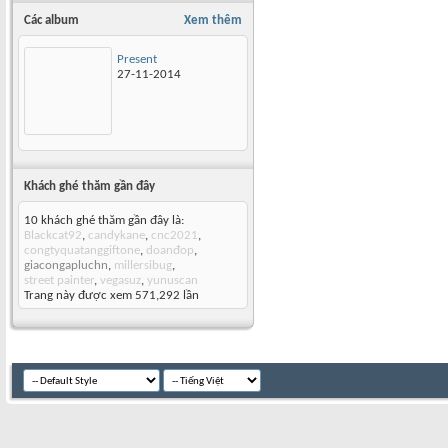
Các album
Xem thêm
Present
27-11-2014
Khách ghé thăm gần đây
10 khách ghé thăm gần đây là:
Blackcat92
,
candykane
,
cnc2021
,
congtyquatanggiftone
,
doanđop
,
giacongapluchn
,
millersibug
,
street painter
,
vegasuz
,
yunuscan
Trang này được xem 571,292 lần