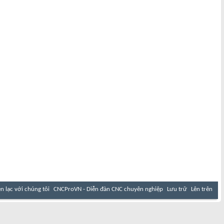
ên lạc với chúng tôi
CNCProVN - Diễn đàn CNC chuyên nghiệp
Lưu trữ
Lên trên