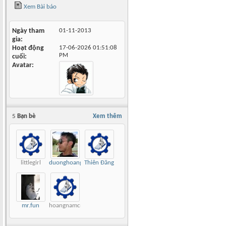
Xem Bài báo
Ngày tham
01-11-2013
gia
Hoạt động
17-06-2026
01:51:08
PM
cuối
Avatar
5
Bạn bè
Xem thêm
littlegirl
duonghoang
Thiên Đăng
mr.fun
hoangnamcnc