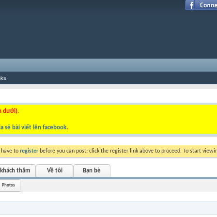
nks
n dưới).
a sẻ bài viết lên facebook
.
y have to
register
before you can post: click the register link above to proceed. To start view
 khách thăm
Về tôi
Bạn bè
Photos