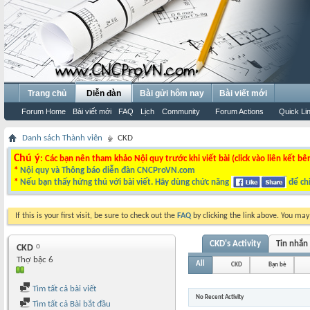
Trang chủ
Diễn đàn
Bài gửi hôm nay
Bài viết mới
Forum Home
Bài viết mới
FAQ
Lịch
Community
Forum Actions
Quick Li
Danh sách Thành viên
CKD
Chú ý
: Các bạn nên tham khảo Nội quy trước khi viết bài (click vào liên kết bê
*
Nội quy và Thông báo diễn đàn CNCProVN.com
*
Nếu bạn thấy hứng thú với bài viết. Hãy dùng chức năng
để chi
If this is your first visit, be sure to check out the
FAQ
by clicking the link above. You ma
CKD's Activity
Tin nhắn
CKD
Thợ bậc 6
All
CKD
Bạn bè
Tìm tất cả bài viết
No Recent Activity
Tìm tất cả Bài bắt đầu